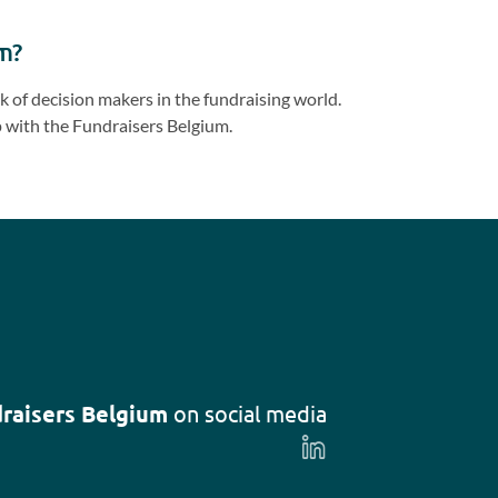
Previous
Next
slide
slide
m?
 of decision makers in the fundraising world.
 with the Fundraisers Belgium.
raisers Belgium
on social media
Follow
us
on