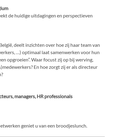
gium
eekt de huidige uitdagingen en perspectieven
lgië, deelt inzichten over hoe zij haar team van
rkers, …) optimaal laat samenwerken voor hun
en opgroeien”. Waar focust zij op bij werving,
edewerkers? En hoe zorgt zij er als directeur
n?
cteurs, managers, HR professionals
netwerken geniet u van een broodjeslunch.