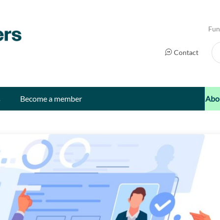
Fun
Se
Contact
s
Become a member
Abo