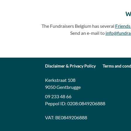
W
The Fundraisers Belgium has several
Friends
Send an e-mail to
info@fundra
Disclaimer & Privacy Policy
Terms and cond
Contact:
Address:
Kerkstraat 108
9050 Gentbrugge
09 233 48 66
Peppol ID:
0208:0849206888
VAT:
BE0849206888