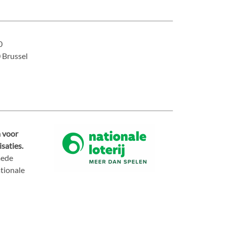
0
 Brussel
 voor
saties.
mede
ationale