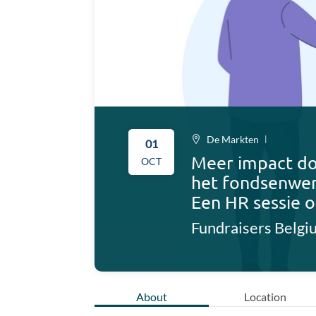
De Markten
01
Meer impact do
OCT
het fondsenwer
Een HR sessie o
About
Location