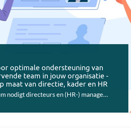
or optimale ondersteuning van
vende team in jouw organisatie -
p maat van directie, kader en HR
Fundraisers Belgium nodigt directeurs en (HR-) management uit voor deze inspiratiesessie op maat van fondsenwervende organisaties.