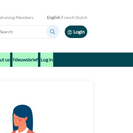
draising
Members
English
French
Dutch
arch:
Login
Search:
ut us
Nieuwsbrief
Log in