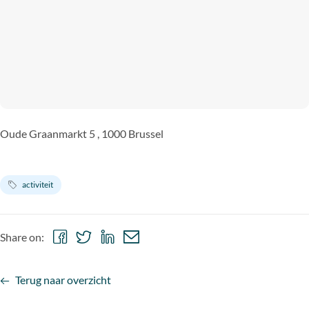
Oude Graanmarkt 5 , 1000 Brussel
activiteit
Share
Share
Share
Share
Share on:
on
on
on
via
Facebook
Twitter
LinkedIn
email
Terug naar overzicht