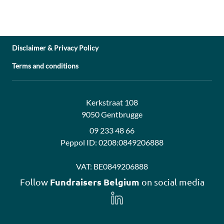
Disclaimer & Privacy Policy
Terms and conditions
Address:
Contact:
Kerkstraat 108
9050 Gentbrugge
09 233 48 66
Peppol ID:
0208:0849206888
VAT:
BE0849206888
Fundraisers Belgium
Follow
on social media
Follow
us
on