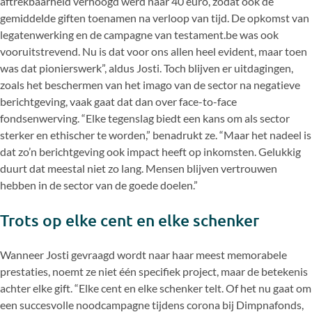
aftrekbaarheid verhoogd werd naar 40 euro, zodat ook de
gemiddelde giften toenamen na verloop van tijd. De opkomst van
legatenwerking en de campagne van testament.be was ook
vooruitstrevend. Nu is dat voor ons allen heel evident, maar toen
was dat pionierswerk”, aldus Josti. Toch blijven er uitdagingen,
zoals het beschermen van het imago van de sector na negatieve
berichtgeving, vaak gaat dat dan over face-to-face
fondsenwerving. “Elke tegenslag biedt een kans om als sector
sterker en ethischer te worden,” benadrukt ze. “Maar het nadeel is
dat zo’n berichtgeving ook impact heeft op inkomsten. Gelukkig
duurt dat meestal niet zo lang. Mensen blijven vertrouwen
hebben in de sector van de goede doelen.”
Trots op elke cent en elke schenker
Wanneer Josti gevraagd wordt naar haar meest memorabele
prestaties, noemt ze niet één specifiek project, maar de betekenis
achter elke gift. “Elke cent en elke schenker telt. Of het nu gaat om
een succesvolle noodcampagne tijdens corona bij Dimpnafonds,