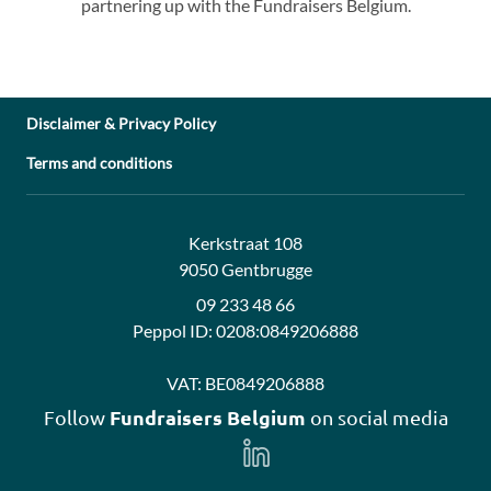
partnering up with the Fundraisers Belgium.
Disclaimer & Privacy Policy
Terms and conditions
Address:
Contact:
Kerkstraat 108
9050 Gentbrugge
09 233 48 66
Peppol ID:
0208:0849206888
VAT:
BE0849206888
Fundraisers Belgium
Follow
on social media
Follow
us