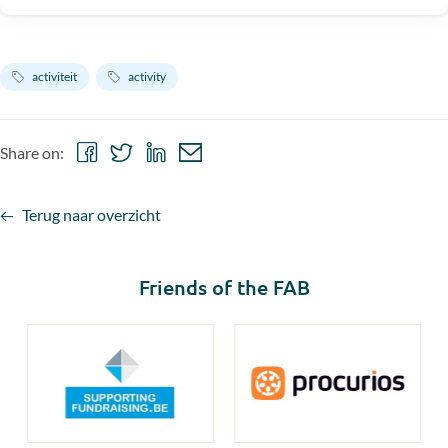
activiteit
activity
Share
Share
Share
Share
Share on:
on
on
on
via
Facebook
Twitter
LinkedIn
email
Terug naar overzicht
Friends of the FAB