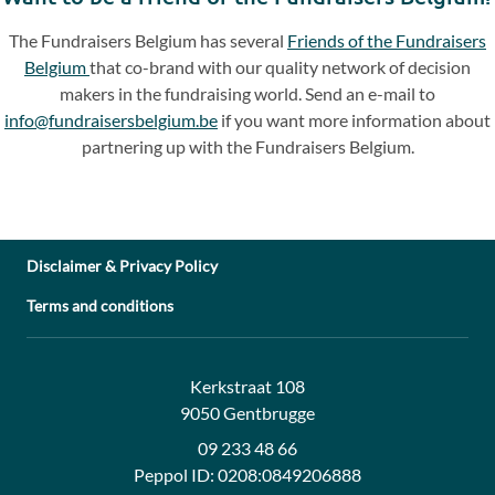
The Fundraisers Belgium has several
Friends of the Fundraisers
Belgium
that co-brand with our quality network of decision
makers in the fundraising world. Send an e-mail to
info@fundraisersbelgium.be
if you want more information about
partnering up with the Fundraisers Belgium.
Disclaimer & Privacy Policy
Terms and conditions
Address:
Contact:
Kerkstraat 108
9050 Gentbrugge
09 233 48 66
Peppol ID:
0208:0849206888