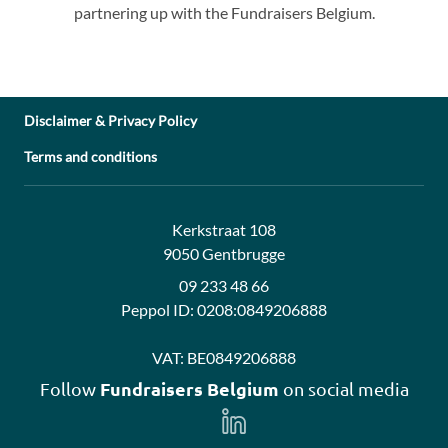
partnering up with the Fundraisers Belgium.
Disclaimer & Privacy Policy
Terms and conditions
Address:
Contact:
Kerkstraat 108
9050 Gentbrugge
09 233 48 66
Peppol ID:
0208:0849206888
VAT:
BE0849206888
Fundraisers Belgium
Follow
on social media
Follow
us