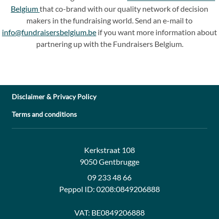
Belgium
that co-brand with our quality network of decision
makers in the fundraising world. Send an e-mail to
info@fundraisersbelgium.be
if you want more information about
partnering up with the Fundraisers Belgium.
Disclaimer & Privacy Policy
Terms and conditions
Address:
Contact:
Kerkstraat 108
9050 Gentbrugge
09 233 48 66
Peppol ID:
0208:0849206888
VAT:
BE0849206888