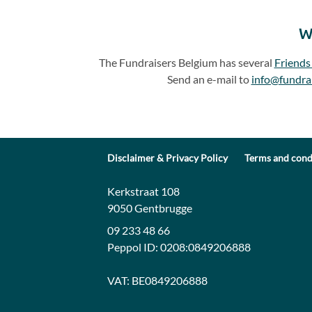
W
The Fundraisers Belgium has several
Friends
Send an e-mail to
info@fundra
Disclaimer & Privacy Policy
Terms and cond
Contact:
Address:
Kerkstraat 108
9050 Gentbrugge
09 233 48 66
Peppol ID:
0208:0849206888
VAT:
BE0849206888