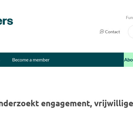
Fun
Se
Contact
s
Become a member
Abo
derzoekt engagement, vrijwillig