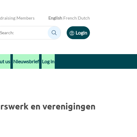
draising
Members
English
French
Dutch
arch:
Login
Search:
ut us
Nieuwsbrief
Log in
erswerk en verenigingen