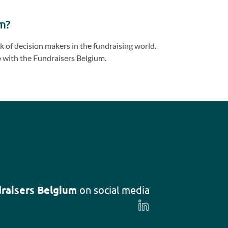
Previous
Next
slide
slide
m?
 of decision makers in the fundraising world.
 with the Fundraisers Belgium.
raisers Belgium
on social media
Follow
us
on