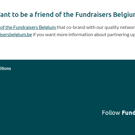
ant to be a friend of the Fundraisers Belgiu
 of the Fundraisers Belgium
that co-brand with our quality network
isersbelgium.be
if you want more information about partnering up
itions
Follow
Fund