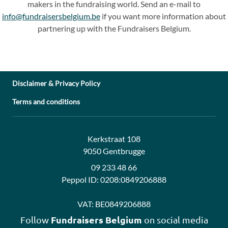
makers in the fundraising world. Send an e-mail to
info@fundraisersbelgium.be
if you want more information about
partnering up with the Fundraisers Belgium.
Disclaimer & Privacy Policy
Terms and conditions
Address:
Contact:
Kerkstraat 108
9050 Gentbrugge
09 233 48 66
Peppol ID:
0208:0849206888
VAT:
BE0849206888
Fundraisers Belgium
Follow
on social media