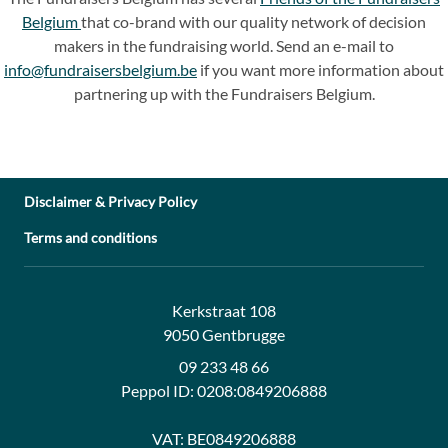
Belgium
that co-brand with our quality network of decision
makers in the fundraising world. Send an e-mail to
info@fundraisersbelgium.be
if you want more information about
partnering up with the Fundraisers Belgium.
Disclaimer & Privacy Policy
Terms and conditions
Address:
Contact:
Kerkstraat 108
9050 Gentbrugge
09 233 48 66
Peppol ID:
0208:0849206888
VAT:
BE0849206888