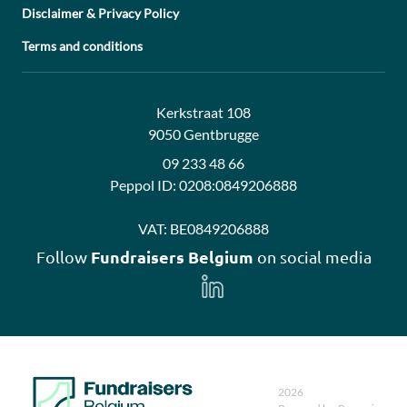
Disclaimer & Privacy Policy
Terms and conditions
Address:
Contact:
Kerkstraat 108
9050 Gentbrugge
09 233 48 66
Peppol ID:
0208:0849206888
VAT:
BE0849206888
Fundraisers Belgium
Follow
on social media
Follow
us
on
LinkedIn
2026