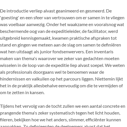
De introductie verliep alvast geanimeerd en gesmeerd. De
'goesting' en een sfeer van vertrouwen om er samen in te vliegen
was voelbaar aanwezig. Onder het waakzame en vooralsnog wat
beschermende oog van de expeditieleider, de facilitator, werd
uitgebreid kennisgemaakt, kwamen praktische afspraken tot
stand en gingen we meteen aan de slag om samen te definiëren
wat hen uitdaagt als junior fondsenwervers. Een inventaris
maken van thema's waarover we zeker van gedachten moeten
wisselen in de loop van de expeditie liep alvast soepel. We weten
als professionals doorgaans wel te benoemen waar de
hindernissen en valkuilen op het parcours liggen. Niettemin lijkt
het in de praktijk allesbehalve eenvoudig om die te vermijden of
om te zetten in kansen.
Tijdens het vervolg van de tocht zullen we een aantal concrete en
prangende thema's zeker systematisch tegen het licht houden,
fileren, bekijken hoe we het anders, slimmer, efficiënter kunnen
aanpakken. Zo definieerden de deelnemers alvast dat het