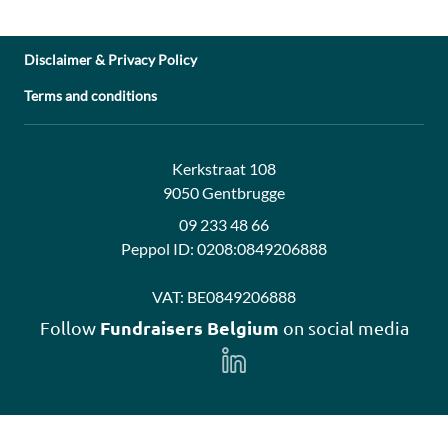
Disclaimer & Privacy Policy
Terms and conditions
Address:
Contact:
Kerkstraat 108
9050 Gentbrugge
09 233 48 66
Peppol ID:
0208:0849206888
VAT:
BE0849206888
Fundraisers Belgium
Follow
on social media
Follow
us
on
LinkedIn