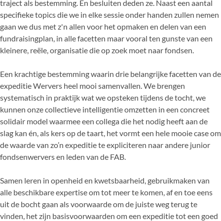
traject als bestemming. En besluiten deden ze. Naast een aantal
specifieke topics die we in elke sessie onder handen zullen nemen
gaan we dus met z'n allen voor het opmaken en delen van een
fundraisingplan, in alle facetten maar vooral ten gunste van een
kleinere, reële, organisatie die op zoek moet naar fondsen.
Een krachtige bestemming waarin drie belangrijke facetten van de
expeditie Wervers heel mooi samenvallen. We brengen
systematisch in praktijk wat we opsteken tijdens de tocht, we
kunnen onze collectieve intelligentie omzetten in een concreet
solidair model waarmee een collega die het nodig heeft aan de
slag kan én, als kers op de taart, het vormt een hele mooie case om
de waarde van zo’n expeditie te expliciteren naar andere junior
fondsenwervers en leden van de FAB.
Samen leren in openheid en kwetsbaarheid, gebruikmaken van
alle beschikbare expertise om tot meer te komen, af en toe eens
uit de bocht gaan als voorwaarde om de juiste weg terug te
vinden, het zijn basisvoorwaarden om een expeditie tot een goed