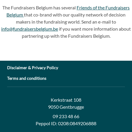
The Fundraisers Belgium has several
Friends of the Fundraisers
Belgium
that co-brand with our quality network of decision
makers in the fundraising world. Send an e-mail to
info@fundraisersbelgium.be
if you want more information about
partnering up with the Fundraisers Belgium.
Disclaimer & Privacy Policy
Terms and conditions
Address:
Contact:
Kerkstraat 108
9050 Gentbrugge
09 233 48 66
Peppol ID:
0208:0849206888