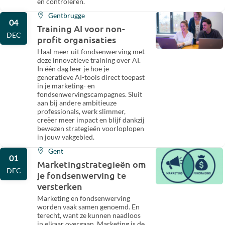
en controleren.
Gentbrugge
04
Training AI voor non-
DEC
profit organisaties
Haal meer uit fondsenwerving met
deze innovatieve training over AI.
In één dag leer je hoe je
generatieve AI-tools direct toepast
in je marketing- en
fondsenwervingscampagnes. Sluit
aan bij andere ambitieuze
professionals, werk slimmer,
creëer meer impact en blijf dankzij
bewezen strategieën voorloplopen
in jouw vakgebied.
Gent
01
Marketingstrategieën om
DEC
je fondsenwerving te
versterken
Marketing en fondsenwerving
worden vaak samen genoemd. En
terecht, want ze kunnen naadloos
in elkaar overgaan. Marketing is de