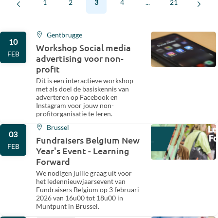
1
2
3
4
...
21
Gentbrugge
10
Workshop Social media
FEB
advertising voor non-
profit
Dit is een interactieve workshop
met als doel de basiskennis van
adverteren op Facebook en
Instagram voor jouw non-
profitorganisatie te leren.
Brussel
03
Fundraisers Belgium New
FEB
Year's Event - Learning
Forward
We nodigen jullie graag uit voor
het ledennieuwjaarsevent van
Fundraisers Belgium op 3 februari
2026 van 16u00 tot 18u00 in
Muntpunt in Brussel.