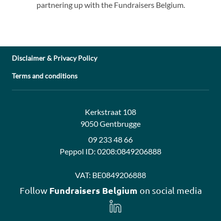
partnering up with the Fundraisers Belgium.
Disclaimer & Privacy Policy
Terms and conditions
Address:
Contact:
Kerkstraat 108
9050 Gentbrugge
09 233 48 66
Peppol ID:
0208:0849206888
VAT:
BE0849206888
Fundraisers Belgium
Follow
on social media
Follow
us