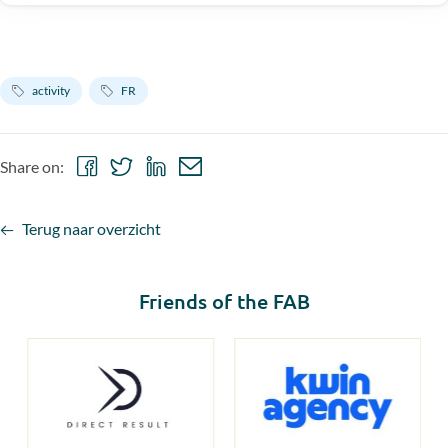
activity
FR
Share
Share
Share
Share
Share on:
on
on
on
via
Facebook
Twitter
LinkedIn
email
Terug naar overzicht
Friends of the FAB