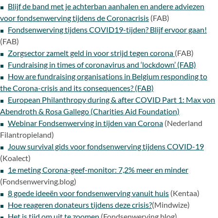
Blijf de band met je achterban aanhalen en andere adviezen
voor fondsenwerving tijdens de Coronacrisis
(FAB)
Fondsenwerving tijdens COVID19-tijden? Blijf ervoor gaan!
(FAB)
Zorgsector zamelt geld in voor strijd tegen corona
(FAB)
Fundraising in times of coronavirus and ‘lockdown’ (FAB)
How are fundraising organisations in Belgium responding to
the Corona-crisis and its consequences? (FAB)
European Philanthropy during & after COVID Part 1: Max von
Abendroth & Rosa Gallego (Charities Aid Foundation)
Webinar Fondsenwerving in tijden van Corona
(Nederland
Filantropieland)
Jouw survival gids voor fondsenwerving tijdens COVID-19
(Koalect)
1e meting Corona-geef-monitor: 7,2% meer en minder
(Fondsenwerving.blog)
8 goede ideeën voor fondsenwerving vanuit huis
(Kentaa)
Hoe reageren donateurs tijdens deze crisis?
(Mindwize)
Het is tijd om uit te zoomen
(Fondsenwerving.blog)