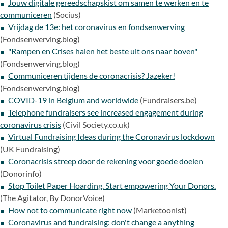
Jouw digitale gereedschapskist om samen te werken en te
communiceren
(Socius)
Vrijdag de 13e: het coronavirus en fondsenwerving
(Fondsenwerving.blog)
"Rampen en Crises halen het beste uit ons naar boven"
(Fondsenwerving.blog)
Communiceren tijdens de coronacrisis? Jazeker!
(Fondsenwerving.blog)
COVID-19 in Belgium and worldwide
(Fundraisers.be)
Telephone fundraisers see increased engagement during
coronavirus crisis
(Civil Society.co.uk)
Virtual Fundraising Ideas during the Coronavirus lockdown
(UK Fundraising)
Coronacrisis streep door de rekening voor goede doelen
(Donorinfo)
Stop Toilet Paper Hoarding. Start empowering Your Donors.
(The Agitator, By DonorVoice)
How not to communicate right now
(Marketoonist)
Coronavirus and fundraising: don't change a anything