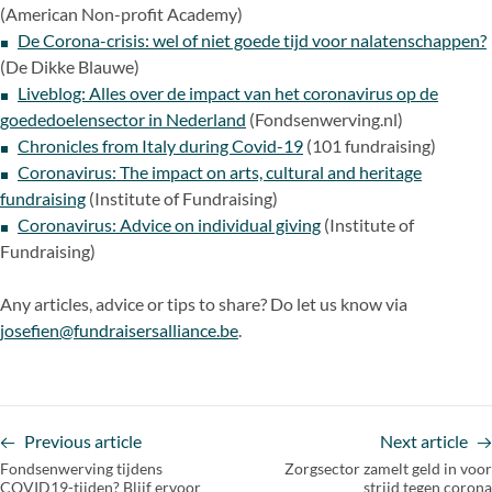
(American Non-profit Academy)
De Corona-crisis: wel of niet goede tijd voor nalatenschappen?
(De Dikke Blauwe)
Liveblog: Alles over de impact van het coronavirus op de
goededoelensector in Nederland
(Fondsenwerving.nl)
Chronicles from Italy during Covid-19
(101 fundraising)
Coronavirus: The impact on arts, cultural and heritage
fundraising
(Institute of Fundraising)
Coronavirus: Advice on individual giving
(Institute of
Fundraising)
Any articles, advice or tips to share? Do let us know via
josefien@fundraisersalliance.be
.
Previous article
Next article
Fondsenwerving tijdens
Zorgsector zamelt geld in voor
COVID19-tijden? Blijf ervoor
strijd tegen corona