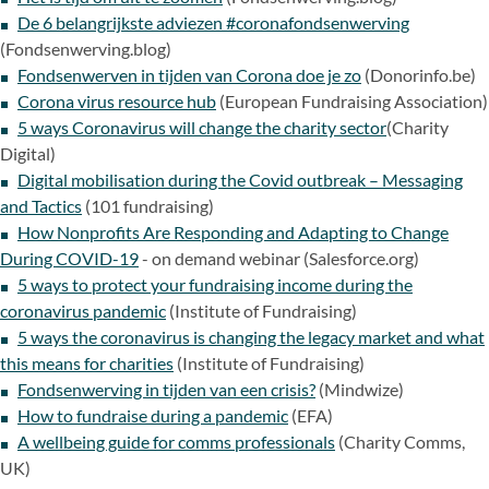
De 6 belangrijkste adviezen #coronafondsenwerving
(Fondsenwerving.blog)
Fondsenwerven in tijden van Corona doe je zo
(Donorinfo.be)
Corona virus resource hub
(European Fundraising Association)
5 ways Coronavirus will change the charity sector
(Charity
Digital)
Digital mobilisation during the Covid outbreak – Messaging
and Tactics
(101 fundraising)
How Nonprofits Are Responding and Adapting to Change
During COVID-19
- on demand webinar (Salesforce.org)
5 ways to protect your fundraising income during the
coronavirus pandemic
(Institute of Fundraising)
5 ways the coronavirus is changing the legacy market and what
this means for charities
(Institute of Fundraising)
Fondsenwerving in tijden van een crisis?
(Mindwize)
How to fundraise during a pandemic
(EFA)
A wellbeing guide for comms professionals
(Charity Comms,
UK)