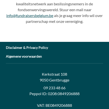
kwaliteitsnetwerk aan beslissingsnemers in de
fondsenwervingswereld. Stuur een mail naar
info@fundraisersbelgium.be
als je graag meer info wil over
partnerschap met onze vereniging.
Disclaimer & Privacy Policy
Algemene voorwaarden
Address:
Contact:
Kerkstraat 108
9050 Gentbrugge
09 233 48 66
Peppol ID:
0208:0849206888
VAT:
BE0849206888