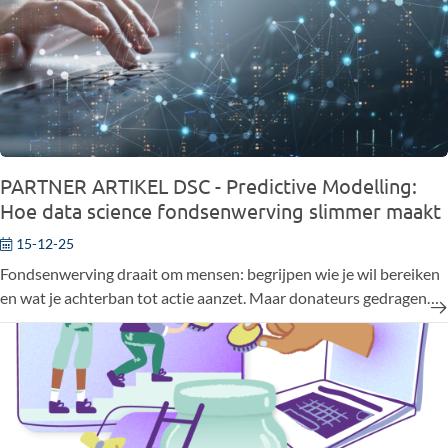
PARTNER ARTIKEL DSC - Predictive Modelling:
Hoe data science fondsenwerving slimmer maakt
15-12-25
Fondsenwerving draait om mensen: begrijpen wie je wil bereiken
en wat je achterban tot actie aanzet. Maar donateurs gedragen
zich vandaag minder voorspelbaar dan vroeger. Daarom wordt
het steeds belangrijker om beslissingen te baseren op data in
plaats van op buikgevoel. Predictive modelling helpt daarbij. Het
zet gegevens om in inzichten waar je als fondsenwerver écht iets
aan hebt.