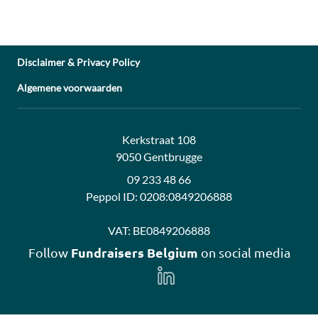
Disclaimer & Privacy Policy
Algemene voorwaarden
Address:
Contact:
Kerkstraat 108
9050 Gentbrugge
09 233 48 66
Peppol ID:
0208:0849206888
VAT:
BE0849206888
Fundraisers Belgium
Follow
on social media
Follow
us
on