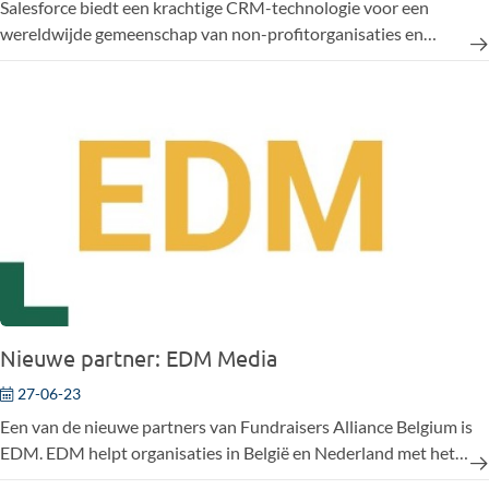
Salesforce biedt een krachtige CRM-technologie voor een
wereldwijde gemeenschap van non-profitorganisaties en
onderwijsinstellingen om hen te helpen effectief te werken,
fondsen te werven en betekenisvolle relaties op te bouwen met
ieders doelpubliek. Ze doen dit met hun Customer 360 - het
volledige Salesforce-portfolio van producten en diensten,
gebouwd om elke organisatie van dienst te zijn.
Nieuwe partner: EDM Media
27-06-23
Een van de nieuwe partners van Fundraisers Alliance Belgium is
EDM. EDM helpt organisaties in België en Nederland met het
datagedreven werven van nieuwe donateurs en maximale waarde