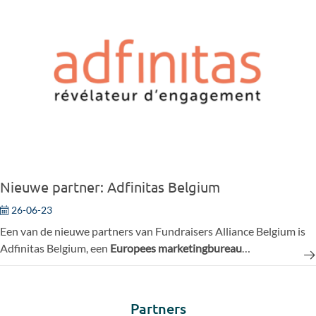
te halen uit hun klantendatabase.
Nieuwe partner: Adfinitas Belgium
26-06-23
Een van de nieuwe partners van Fundraisers Alliance Belgium is
Adfinitas Belgium, een
Europees marketingbureau
gespecialiseerd in het ondersteunen van non-profitorganisaties.
Sinds mei 2023 zijn ze ook gevestigd in Brussel (naast Frankrijk en
Duitsland). Adfinitas heeft in de afgelopen 20 jaar
meer dan 100
Partners
NGO's geholpen
bij het ontwikkelen van hun