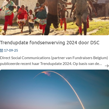
Trendupdate fondsenwerving 2024 door DSC
17-09-25
Direct Social Communications (partner van Fundraisers Belgium)
publiceerde recent haar Trendupdate 2024. Op basis van de
cijfers van hun partnerorganisaties belichten ze de
fondsenwervingstrends van 2024.