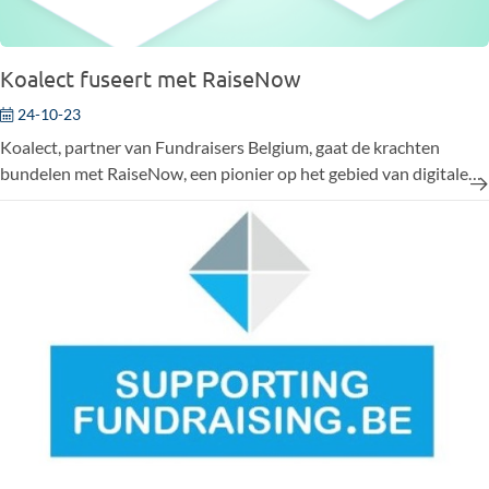
Koalect fuseert met RaiseNow
24-10-23
Koalect, partner van Fundraisers Belgium, gaat de krachten
bundelen met RaiseNow, een pionier op het gebied van digitale
fondsenwerving in Duitstalig Europa! Door deze samenwerking
openen er voor Koalect kanalen naar nieuwe markten en
versterken ze hun capaciteiten om meer innovatieve oplossingen
voor fondsenwerving te ontwikkelen.