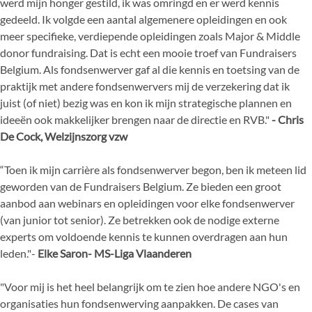
werd mijn honger gestild, ik was omringd en er werd kennis
gedeeld. Ik volgde een aantal algemenere opleidingen en ook
meer specifieke, verdiepende opleidingen zoals Major & Middle
donor fundraising. Dat is echt een mooie troef van Fundraisers
Belgium. Als fondsenwerver gaf al die kennis en toetsing van de
praktijk met andere fondsenwervers mij de verzekering dat ik
juist (of niet) bezig was en kon ik mijn strategische plannen en
ideeën ook makkelijker brengen naar de directie en RVB."
- Chris
De Cock, Welzijnszorg vzw
“Toen ik mijn carrière als fondsenwerv
er begon, ben ik meteen lid
geworden van de Fundraisers Belgium. Ze bieden
een groot
aanbod aan webinars en opleidingen voor elke fondsenwerver
(van junior tot senior). Ze
betrekken ook de nodige externe
experts om voldoende kennis te kunnen overdragen aan hun
leden."
-
E
lke Saron
-
MS
-
Liga Vlaanderen
"Voor mij is het heel belangrijk
om te zien hoe andere NGO's en
organisaties hun fondsenwerving
aanpakken. De cases van