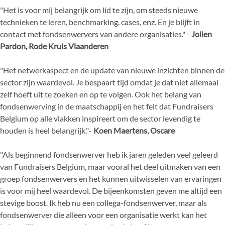
"Het is voor mij belangrijk om lid te zijn, om steeds nieuwe
technieken te leren, benchmarking, cases,
enz. En je blijft in
contact met fondsenwervers van andere organisati
es."
-
Jolien
Pardon, Rode Kruis Vlaanderen
"Het netwerkaspect en de update van nieuwe inzichten binnen de
sector zijn waardevol. Je bespaart
tijd omdat je dat niet allemaal
zelf hoeft uit te zoeken en op te volgen. Ook het belang van
fondsenwerving in de
maatschappij en het feit dat Fundraisers
Belgium op alle vlakken
inspireert om de sector levendig te
houden is heel belangrijk."
-
Koen Maertens, Oscare
"Als beginnend fondsenwerver heb ik jaren geleden veel geleerd
van Fundraisers Belgium, maar vooral het deel
u
itmaken van een
groep fondsenwervers en het kunnen uitwisselen van ervaringen
is voor mij heel
waardevol. De bijeenkomsten geven me altijd een
stevige boost. Ik heb nu een collega
-
fondsenwerver, maar als
fondsenwerver die alleen voor een organisatie werkt
kan het