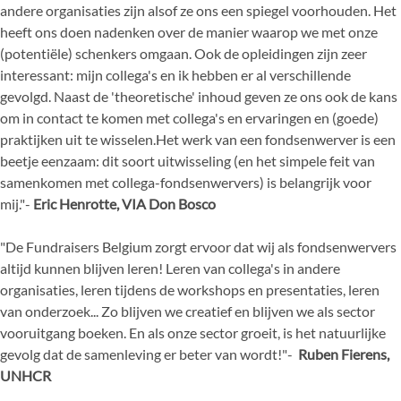
andere organisaties zijn alsof ze ons een spiegel voorhouden. Het
heeft ons
doen nadenken over de manier waarop we met onze
(potentiële) schenkers omgaan. Ook de
opleidingen zijn zeer
interessant: mijn collega's en ik hebben er al verschillende
gevolgd. Naast de 'theoretische' inhoud geven ze ons ook de kans
om in contact te komen met
collega's en ervaringen en (goede)
praktijken uit te wisselen.
Het werk van een fondsenwerver is een
beetje eenzaam: dit soort uitwisseling (en het simpele feit van
samenkomen met collega
-
fondsenwervers) is belangrijk voor
mij."
-
Eric Henrotte, VIA Don Bosco
"De Fundraisers Belgium zorgt ervoor dat wij als
fondsenwervers
altijd kunnen blijven leren!
Leren van collega's in andere
organisaties, leren tijdens de workshops en presentaties, leren
van
onderzoek... Zo blijven we creatief en blijven we als sector
vooruitgang boeken. En als onze sector
groeit, is het
natuurlijke
gevolg dat de samenleving er beter van wordt!"
-
Ruben Fierens,
UNHCR