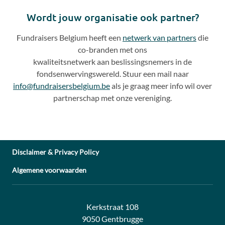
slide
slide
Wordt jouw organisatie ook partner?
Fundraisers Belgium heeft een
netwerk van partners
die
co
-
branden met ons
kwaliteitsnetwerk aan beslissingsnemers in de
fondsenwervingswereld. Stuur een mail naar
info@fundraisersbelgium.be
als je graag meer info wil over
partnerschap met onze vereniging.
Disclaimer & Privacy Policy
Algemene voorwaarden
Address:
Contact:
Kerkstraat 108
9050 Gentbrugge