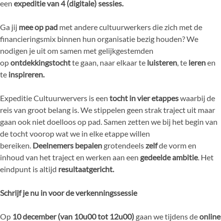
een
expeditie van 4 (digitale) sessies.
Ga jij
mee op pad
met andere cultuurwerkers die zich met de
financieringsmix binnen hun organisatie bezig houden? We
nodigen je uit om samen met gelijkgestemden
op
ontdekkingstocht
te gaan, naar elkaar te
luisteren
, te
leren
en
te
inspireren.
Expeditie Cultuurwervers is een
tocht in vier etappes
waarbij de
reis van groot belang is. We stippelen geen strak traject uit maar
gaan ook niet doelloos op pad. Samen zetten we bij het begin van
de tocht voorop wat we in elke etappe willen
bereiken.
Deelnemers bepalen
grotendeels
zelf
de vorm en
inhoud van het traject en werken aan een
gedeelde ambitie
. Het
eindpunt is altijd
resultaatgericht.
Schrijf je nu in voor de verkenningssessie
Op
10 december (van 10u00 tot 12u00)
gaan we tijdens de
online