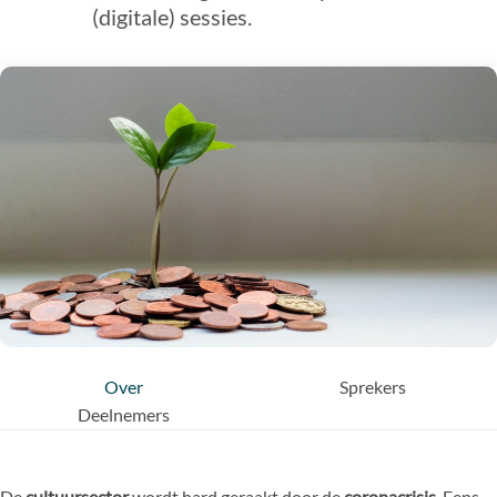
(digitale) sessies.
Over
Sprekers
Deelnemers
De
cultuursector
wordt hard geraakt door de
coronacrisis
. Eens