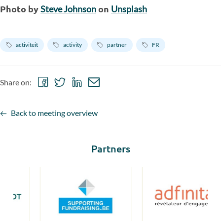
Photo by
on
Steve Johnson
Unsplash
activiteit
activity
partner
FR
Share
Share
Share
Share
Share on:
on
on
on
via
Facebook
Twitter
LinkedIn
email
Back to meeting overview
Partners