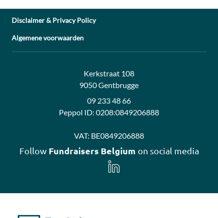
Disclaimer & Privacy Policy
Algemene voorwaarden
Address:
Contact:
Kerkstraat 108
9050 Gentbrugge
09 233 48 66
Peppol ID:
0208:0849206888
VAT:
BE0849206888
Fundraisers Belgium
Follow
on social media
Follow
us
on
LinkedIn