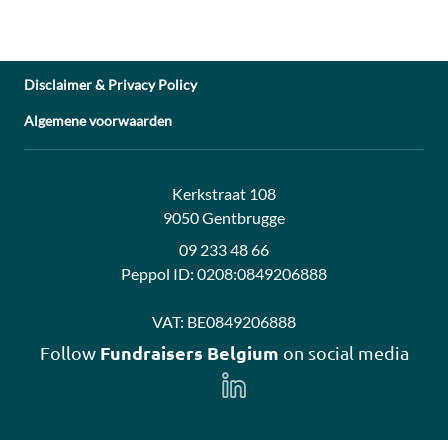
Disclaimer & Privacy Policy
Algemene voorwaarden
Address:
Contact:
Kerkstraat 108
9050 Gentbrugge
09 233 48 66
Peppol ID:
0208:0849206888
VAT:
BE0849206888
Fundraisers Belgium
Follow
on social media
Follow
us
on
LinkedIn