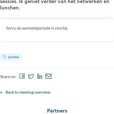
sessies. Ik geniet verder van het netwerken en
lunchen.
Sorry, de aanmeldperiode is voorbij.
preview
Share
Share
Share
Share
Share on:
on
on
on
via
Facebook
Twitter
LinkedIn
email
Back to meeting overview
Partners