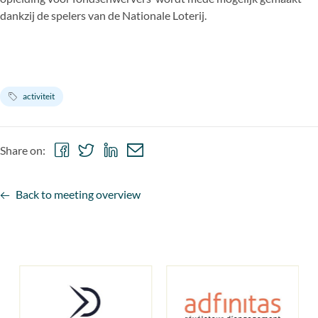
dankzij de spelers van de Nationale Loterij.
activiteit
Share
Share
Share
Share
Share on:
on
on
on
via
Facebook
Twitter
LinkedIn
email
Back to meeting overview