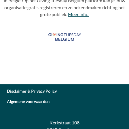
in België. Op het Giving Tuesday Belgium platform kan je jouw
organisatie gratis registreren en zo bekendmaken richting het
grote publiek.
Meer info.
Disclaimer & Privacy Policy
Algemene voorwaarden
Address:
Contact:
Kerkstraat 108