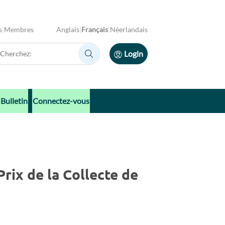
s
Membres
Anglais
Français
Néerlandais
erchez:
Login
Cherchez:
Bulletin
Connectez-vous
Prix de la Collecte de