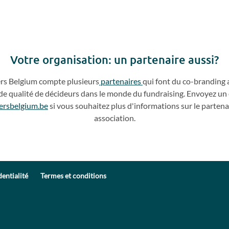
Votre o
rganisation: un partenaire aussi?
ers
Belgium compte plusieurs
partenaires
qui
font du
co
-
branding 
de qualité de décideurs dans le monde du fundraising. Envoyez un 
ersbelgium.be
si vous souhaitez plus d'info
rmations sur le partena
association.
dentialité
Termes et conditions