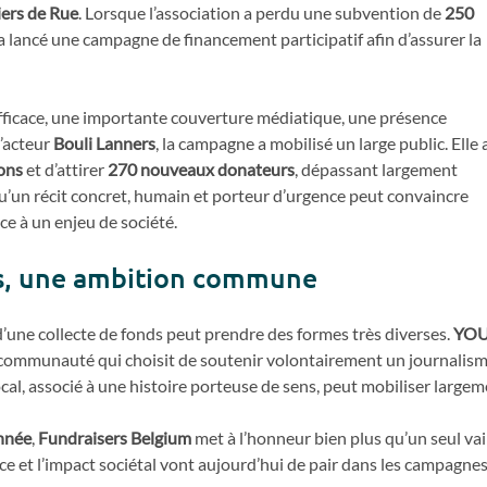
iers de Rue
. Lorsque l’association a perdu une subvention de
250
e a lancé une campagne de financement participatif afin d’assurer la
 efficace, une importante couverture médiatique, une présence
l’acteur
Bouli Lanners
, la campagne a mobilisé un large public. Elle 
ons
et d’attirer
270 nouveaux donateurs
, dépassant largement
qu’un récit concret, humain et porteur d’urgence peut convaincre
ce à un enjeu de société.
es, une ambition commune
d’une collecte de fonds peut prendre des formes très diverses.
YO
communauté qui choisit de soutenir volontairement un journalism
al, associé à une histoire porteuse de sens, peut mobiliser largem
Année
,
Fundraisers Belgium
met à l’honneur bien plus qu’un seul vain
e et l’impact sociétal vont aujourd’hui de pair dans les campagnes 