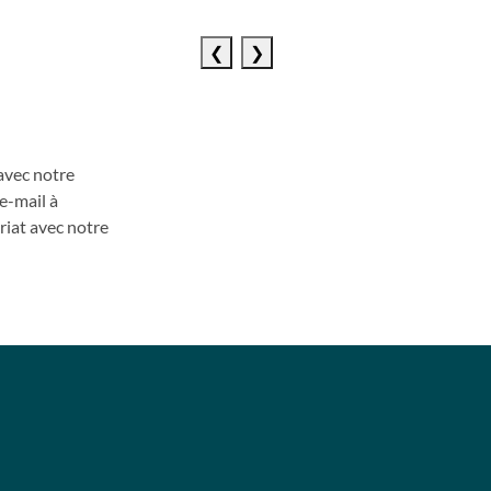
Previous
Next
slide
slide
avec notre
e
-
mail à
riat avec
notre