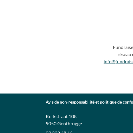
Fundrais
réseau 
info@fundrais
Avis de non-responsabilité et politique de confi
Contact:
Adresse:
Kerkstraat 108
9050 Gentbrugge
09 233 48 66