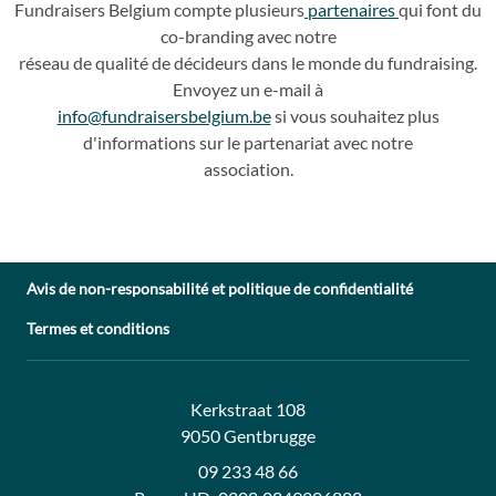
Fundraisers
Belgium compte plusieurs
partenaires
qui
font du
co
-
branding avec notre
réseau de qualité de décideurs dans le monde du fundraising.
Envoyez un e
-
mail à
info@fundraisersbelgium.be
si vous souhaitez plus
d'info
rmations sur le partenariat avec
notre
association.
Avis de non-responsabilité et politique de confidentialité
Termes et conditions
Adresse:
Contact:
Kerkstraat 108
9050 Gentbrugge
09 233 48 66