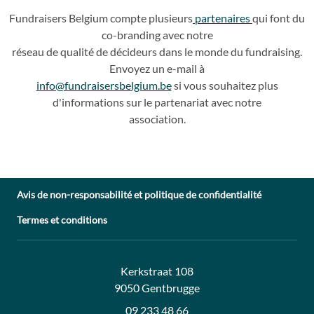
Fundraisers
Belgium compte plusieurs
partenaires
qui
font du
co
-
branding avec notre
réseau de qualité de décideurs dans le monde du fundraising.
Envoyez un e
-
mail à
info@fundraisersbelgium.be
si vous souhaitez plus
d'info
rmations sur le partenariat avec
notre
association.
Avis de non-responsabilité et politique de confidentialité
Termes et conditions
Adresse:
Contact:
Kerkstraat 108
9050 Gentbrugge
09 233 48 66