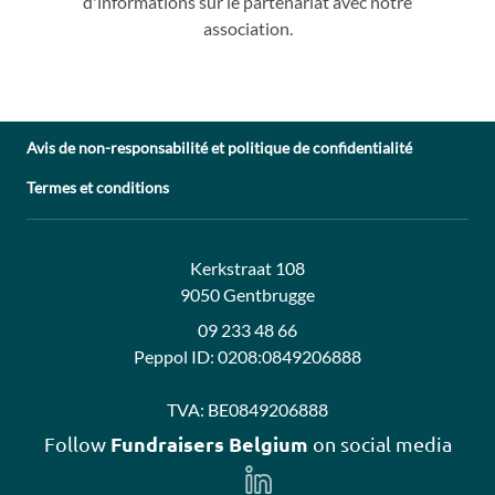
d'info
rmations sur le partenariat avec
notre
association.
Avis de non-responsabilité et politique de confidentialité
Termes et conditions
Adresse:
Contact:
Kerkstraat 108
9050 Gentbrugge
09 233 48 66
Peppol ID:
0208:0849206888
TVA:
BE0849206888
Fundraisers Belgium
Follow
on social media
Follow
us