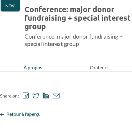
NOV.
Conference: major donor
fundraising + special interest
group
Conference: major donor fundraising +
special interest group
À propos
Orateurs
Share
Share
Share
Share
Share on:
on
on
on
via
Facebook
Twitter
LinkedIn
email
Retour à l'aperçu