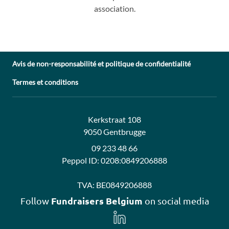
association.
Avis de non-responsabilité et politique de confidentialité
Termes et conditions
Adresse:
Contact:
Kerkstraat 108
9050 Gentbrugge
09 233 48 66
Peppol ID:
0208:0849206888
TVA:
BE0849206888
Fundraisers Belgium
Follow
on social media
Follow
us