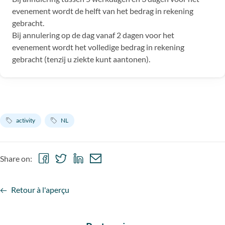
evenement wordt de helft van het bedrag in rekening
gebracht.
Bij annulering op de dag vanaf 2 dagen voor het
evenement wordt het volledige bedrag in rekening
gebracht (tenzij u ziekte kunt aantonen).
activity
NL
Share
Share
Share
Share
Share on:
on
on
on
via
Facebook
Twitter
LinkedIn
email
Retour à l'aperçu