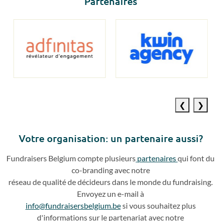
Partenaires
Previous
Next
slide
slide
Votre o
rganisation: un partenaire aussi?
Fundraisers
Belgium compte plusieurs
partenaires
qui
font du
co
-
branding avec notre
réseau de qualité de décideurs dans le monde du fundraising.
Envoyez un e
-
mail à
info@fundraisersbelgium.be
si vous souhaitez plus
d'info
rmations sur le partenariat avec
notre