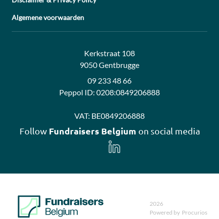
Algemene voorwaarden
Address:
Contact:
Kerkstraat 108
9050 Gentbrugge
09 233 48 66
Peppol ID:
0208:0849206888
VAT:
BE0849206888
Fundraisers Belgium
Follow
on social media
Follow
us
on
LinkedIn
2026
Powered by
Procurios