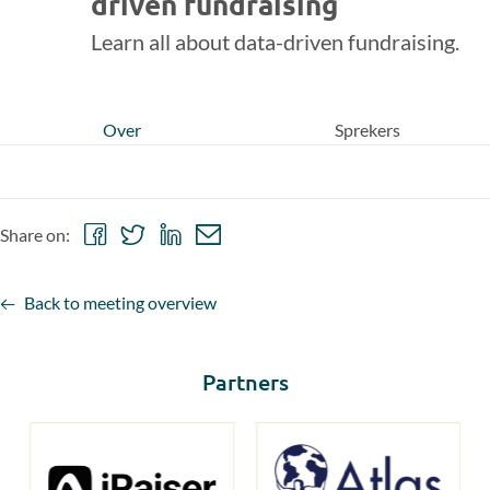
driven fundraising
Learn all about data-driven fundraising.
Over
Sprekers
Share
Share
Share
Share
Share on:
on
on
on
via
Facebook
Twitter
LinkedIn
email
Back to meeting overview
Partners