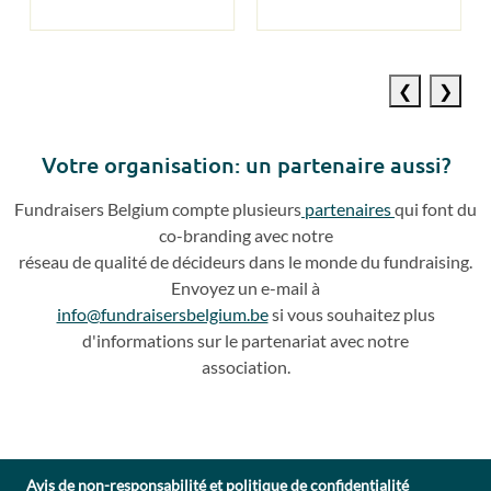
Previous
Next
slide
slide
Votre o
rganisation: un partenaire aussi?
Fundraisers
Belgium compte plusieurs
partenaires
qui
font du
co
-
branding avec notre
réseau de qualité de décideurs dans le monde du fundraising.
Envoyez un e
-
mail à
info@fundraisersbelgium.be
si vous souhaitez plus
d'info
rmations sur le partenariat avec
notre
association.
Avis de non-responsabilité et politique de confidentialité