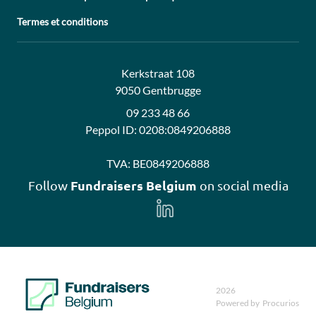
Termes et conditions
Adresse:
Contact:
Kerkstraat 108
9050 Gentbrugge
09 233 48 66
Peppol ID:
0208:0849206888
TVA:
BE0849206888
Fundraisers Belgium
Follow
on social media
Follow
us
on
LinkedIn
2026
Powered by
Procurios